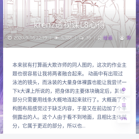
krenz透视课L8心得
2020-9-16 22:19
|
5,388
|
36
|
绘画
|
渺
夜间模式
本来就有打算画大欺诈师的同人图的，这次的作业主
题也很容易让我将两者融合起来。 动画中有出现过
Sans Serif
Serif
泳池的镜头，而泳装的大量身体裸露也能让我尝试一
浅阴影
深阴影
下k大课上所说的，把身体的主要体块确定后，其他
部分只需要用线条大概地连起来就行了。大概画了个
关闭
日落
暗化
灰度
构图布局感觉过于缺乏内容，于是又在前边加了个半
侧露出的人。这个人由于看不到地面，且相比主体部
0%
分，它属于更近的部分，所以也…