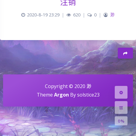
注销
2020-8-19 23:29
|
620
|
0
|
渺
夜间模式
Sans Serif
Serif
Copyright © 2020 渺
浅阴影
深阴影
Theme
Argon
By solstice23
关闭
日落
暗化
灰度
0%