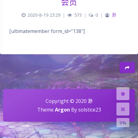
会员
2020-8-19 23:29
|
573
|
0
|
渺
[ultimatemember form_id=”138″]
夜间模式
Sans Serif
Serif
浅阴影
深阴影
Copyright © 2020 渺
Theme
Argon
By solstice23
关闭
日落
暗化
灰度
0%