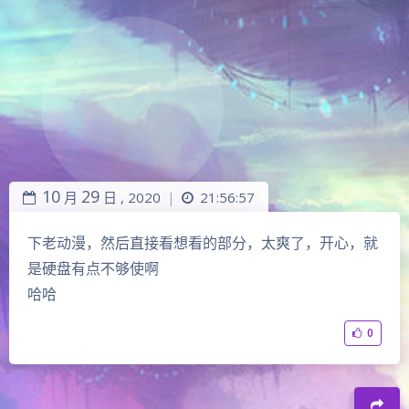
10
29
月
日 ,
2020
21:56:57
|
下老动漫，然后直接看想看的部分，太爽了，开心，就
是硬盘有点不够使啊
哈哈
0