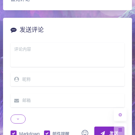
发送评论
夜间模式
Sans Serif
Serif
浅阴影
深阴影
关闭
日落
暗化
灰度
发送
Markdown
邮件提醒