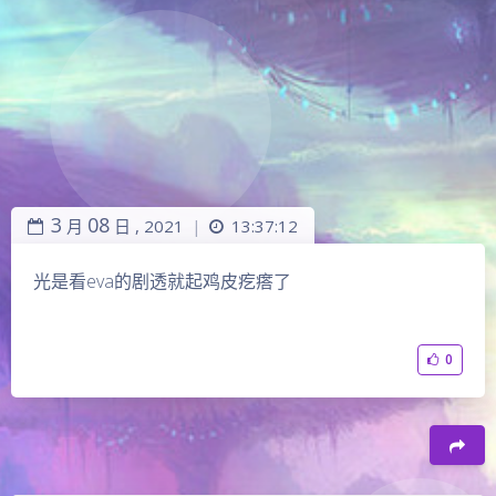
3
08
月
日 ,
2021
13:37:12
|
光是看eva的剧透就起鸡皮疙瘩了
0