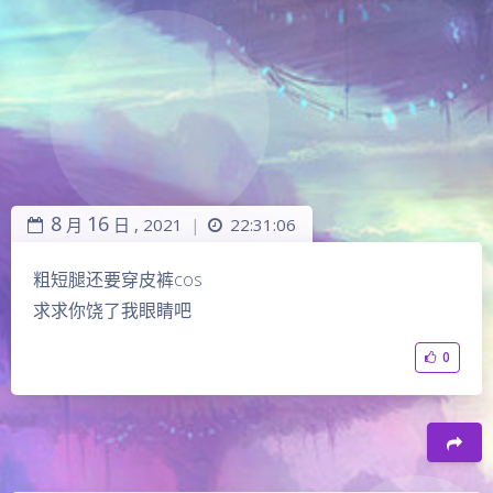
8
16
月
日 ,
2021
22:31:06
|
粗短腿还要穿皮裤cos
求求你饶了我眼睛吧
0