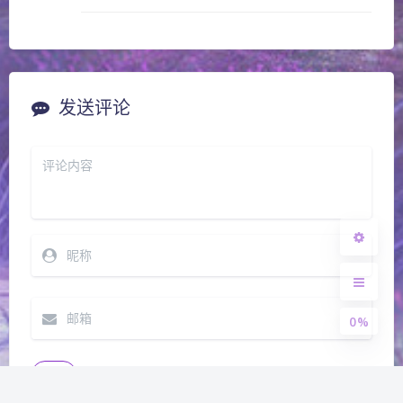
发送评论
夜间模式
Sans Serif
Serif
浅阴影
深阴影
关闭
日落
暗化
灰度
0%