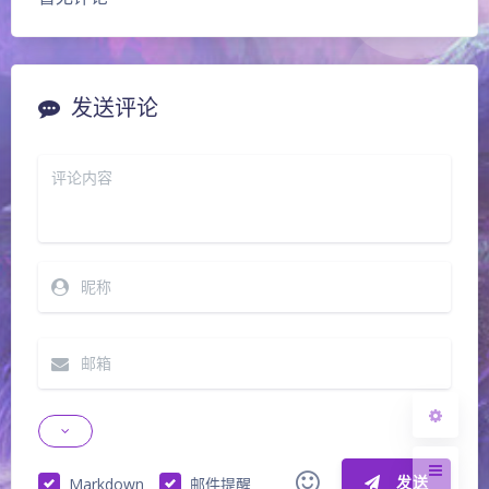
发送评论
夜间模式
Sans Serif
Serif
浅阴影
深阴影
关闭
日落
暗化
灰度
发送
Markdown
邮件提醒