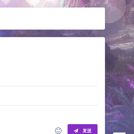
夜间模式
Sans Serif
Serif
浅阴影
深阴影
关闭
日落
暗化
灰度
发送