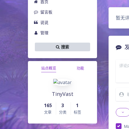
首页
留言板
暂无
说说
管理
搜索
站点概览
功能
TinyVast
165
3
1
文章
分类
标签
Ma