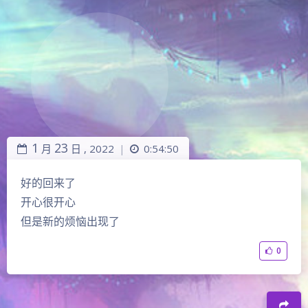
1
23
月
日 ,
2022
0:54:50
|
好的回来了
开心很开心
但是新的烦恼出现了
0