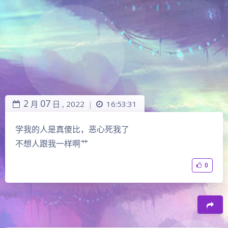
2
07
月
日 ,
2022
16:53:31
|
学我的人是真傻比，恶心死我了
不想人跟我一样啊艹
0